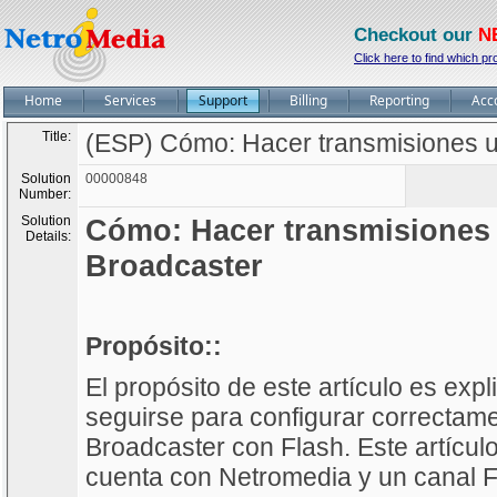
Checkout our
N
Click here to find which pr
Home
Services
Support
Billing
Reporting
Acc
Title:
(ESP) Cómo: Hacer transmisiones 
Solution
00000848
Number:
Solution
Cómo: Hacer transmisiones
Details:
Broadcaster
Propósito::
El propósito de este artículo es exp
seguirse para configurar correctam
Broadcaster con Flash. Este artícul
cuenta con Netromedia y un canal F