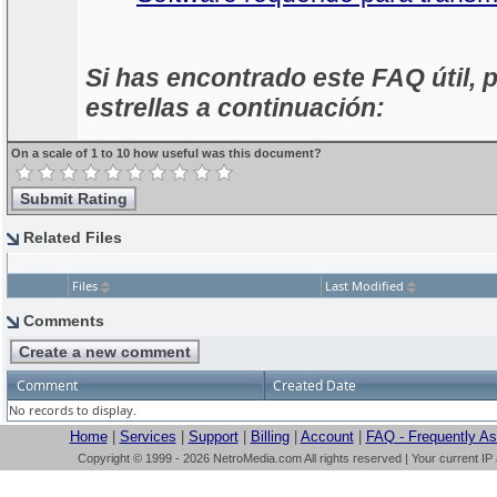
Si has encontrado este FAQ útil, p
estrellas a continuación:
On a scale of 1 to 10 how useful was this document?
Related Files
Files
Last Modified
Comments
Comment
Created Date
No records to display.
Home
|
Services
|
Support
|
Billing
|
Account
|
FAQ - Frequently A
Copyright © 1999 - 2026 NetroMedia.com All rights reserved | Your current IP