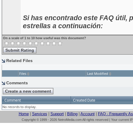
Si has encontrado este FAQ útil, p
estrellas a continuación:
On a scale of 1 to 10 how useful was this document?
Related Files
Files
Last Modified
Comments
Comment
Created Date
No records to display.
Home
|
Services
|
Support
|
Billing
|
Account
|
FAQ - Frequently A
Copyright © 1999 - 2026 NetroMedia.com All rights reserved | Your current I