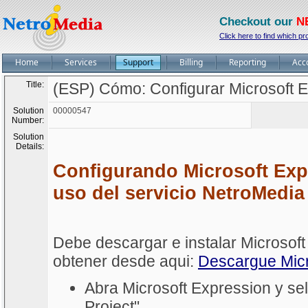
Checkout our
N
Click here to find which pr
Home
Services
Support
Billing
Reporting
Acc
Title:
(ESP) Cómo: Configurar Microsoft 
Solution
00000547
Number:
Solution
Details:
Configurando Microsoft Exp
uso del servicio NetroMedia
Debe descargar e instalar Microsof
obtener desde aqui:
Descargue Micr
Abra Microsoft Expression y se
Project"