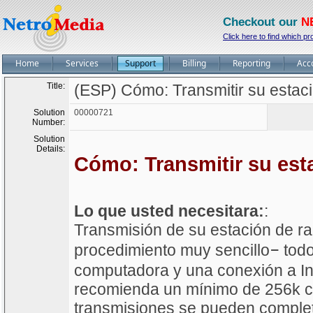
Checkout our
N
Click here to find which pr
Home
Services
Support
Billing
Reporting
Acc
Title:
(ESP) Cómo: Transmitir su estaci
Solution
00000721
Number:
Solution
Details:
Cómo: Transmitir su esta
Lo que usted necesitara:
:
Transmisión de su estación de ra
–
procedimiento muy sencillo
todo
computadora y una conexión a In
recomienda un mínimo de 256k c
transmisiones se pueden complet