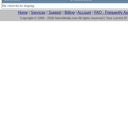
No records to display.
Home
|
Services
|
Support
|
Billing
|
Account
|
FAQ - Frequently A
Copyright © 1999 - 2026 NetroMedia.com All rights reserved | Your current IP